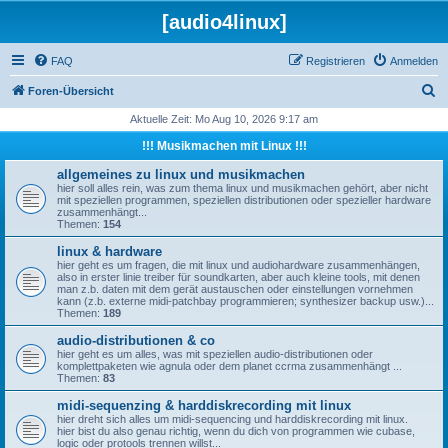
[audio4linux]
FAQ
Registrieren
Anmelden
S
Foren-Übersicht
u
Aktuelle Zeit: Mo Aug 10, 2026 9:17 am
c
!!! Musikmachen mit Linux !!!
h
allgemeines zu linux und musikmachen
e
hier soll alles rein, was zum thema linux und musikmachen gehört, aber nicht
mit speziellen programmen, speziellen distributionen oder spezieller hardware
zusammenhängt...
Themen:
154
linux & hardware
hier geht es um fragen, die mit linux und audiohardware zusammenhängen,
also in erster linie treiber für soundkarten, aber auch kleine tools, mit denen
man z.b. daten mit dem gerät austauschen oder einstellungen vornehmen
kann (z.b. externe midi-patchbay programmieren; synthesizer backup usw.)...
Themen:
189
audio-distributionen & co
hier geht es um alles, was mit speziellen audio-distributionen oder
komplettpaketen wie agnula oder dem planet ccrma zusammenhängt ...
Themen:
83
midi-sequenzing & harddiskrecording mit linux
hier dreht sich alles um midi-sequencing und harddiskrecording mit linux.
hier bist du also genau richtig, wenn du dich von programmen wie cubase,
logic oder protools trennen willst...