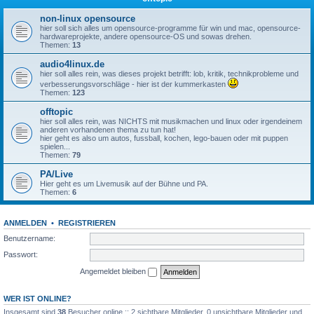
non-linux opensource
hier soll sich alles um opensource-programme für win und mac, opensource-
hardwareprojekte, andere opensource-OS und sowas drehen.
Themen:
13
audio4linux.de
hier soll alles rein, was dieses projekt betrifft: lob, kritik, technikprobleme und
verbesserungsvorschläge - hier ist der kummerkasten
Themen:
123
offtopic
hier soll alles rein, was NICHTS mit musikmachen und linux oder irgendeinem
anderen vorhandenen thema zu tun hat!
hier geht es also um autos, fussball, kochen, lego-bauen oder mit puppen
spielen...
Themen:
79
PA/Live
Hier geht es um Livemusik auf der Bühne und PA.
Themen:
6
ANMELDEN
•
REGISTRIEREN
Benutzername:
Passwort:
Angemeldet bleiben
WER IST ONLINE?
Insgesamt sind
38
Besucher online :: 2 sichtbare Mitglieder, 0 unsichtbare Mitglieder und