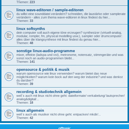
Themen:
223
linux wave-editoren / sample-editoren
du willst eine sounddatei verändern? schneiden, die laustärke oder samplerate
verändern - alles zum thema wave-editoren in linux findest du hier...
Themen:
33
linux softsynths
dein computer soll auch eigene töne erzeugen? synthesizer (virtuell-analog,
modular, rompler, fm, physical modelling usw.), sampler oder drumcomputer:
alles über die klangsynthese mit linux findest du genau hier...
Themen:
48
sonstige linux-audio-programme
mixer, effekte (ladspa und vst), metronome, notensatz, stimmgeräte und was
sonst noch an audio-programmen bleibt...
Themen:
141
opensource & politik & musik
warum opensource wie linux verwenden? warum bietet das neue
möglichkeiten? warum kein bock auf den weg der industrie? und was denkst
du darüber?
Themen:
39
recording & studiotechnik allgemein
weil`s auch mit linux nicht ohne geht: dateiformate/ verkabelung/ lautsprecher/
analog&digital/...
Themen:
18
linux allgemein
weil`s auch als musiker nicht ohne geht: entpacken/ mkdir/...
Themen:
42
offtopic