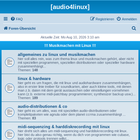
[audio4linux]
FAQ
Registrieren
Anmelden
S
Foren-Übersicht
u
Aktuelle Zeit: Mo Aug 10, 2026 3:10 am
c
!!! Musikmachen mit Linux !!!
h
allgemeines zu linux und musikmachen
e
hier soll alles rein, was zum thema linux und musikmachen gehört, aber nicht
mit speziellen programmen, speziellen distributionen oder spezieller hardware
zusammenhängt...
Themen:
148
linux & hardware
hier geht es um fragen, die mit linux und audiohardware zusammenhängen,
also in erster linie treiber für soundkarten, aber auch kleine tools, mit denen
man z.b. daten mit dem gerät austauschen oder einstellungen vornehmen
kann (z.b. externe midi-patchbay programmieren; synthesizer backup usw.)...
Themen:
189
audio-distributionen & co
hier geht es um alles, was mit speziellen audio-distributionen oder
komplettpaketen wie agnula oder dem planet ccrma zusammenhängt ...
Themen:
83
midi-sequenzing & harddiskrecording mit linux
hier dreht sich alles um midi-sequencing und harddiskrecording mit linux.
hier bist du also genau richtig, wenn du dich von programmen wie cubase,
logic oder protools trennen willst...