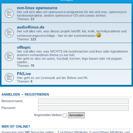
non-linux opensource
hier soll sich alles um opensource-programme für win und mac, opensource-
hardwareprojekte, andere opensource-OS und sowas drehen.
Themen:
13
audio4linux.de
hier soll alles rein, was dieses projekt betrifft: lob, kritik, technikprobleme und
verbesserungsvorschläge - hier ist der kummerkasten
Themen:
123
offtopic
hier soll alles rein, was NICHTS mit musikmachen und linux oder irgendeinem
anderen vorhandenen thema zu tun hat!
hier geht es also um autos, fussball, kochen, lego-bauen oder mit puppen
spielen...
Themen:
79
PA/Live
Hier geht es um Livemusik auf der Bühne und PA.
Themen:
6
ANMELDEN
•
REGISTRIEREN
Benutzername:
Passwort:
Angemeldet bleiben
WER IST ONLINE?
Insgesamt sind
245
Besucher online :: 3 sichtbare Mitglieder, 0 unsichtbare Mitglieder und