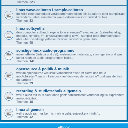
Themen:
223
linux wave-editoren / sample-editoren
du willst eine sounddatei verändern? schneiden, die laustärke oder samplerate
verändern - alles zum thema wave-editoren in linux findest du hier...
Themen:
33
linux softsynths
dein computer soll auch eigene töne erzeugen? synthesizer (virtuell-analog,
modular, rompler, fm, physical modelling usw.), sampler oder drumcomputer:
alles über die klangsynthese mit linux findest du genau hier...
Themen:
48
sonstige linux-audio-programme
mixer, effekte (ladspa und vst), metronome, notensatz, stimmgeräte und was
sonst noch an audio-programmen bleibt...
Themen:
141
opensource & politik & musik
warum opensource wie linux verwenden? warum bietet das neue
möglichkeiten? warum kein bock auf den weg der industrie? und was denkst
du darüber?
Themen:
39
recording & studiotechnik allgemein
weil`s auch mit linux nicht ohne geht: dateiformate/ verkabelung/ lautsprecher/
analog&digital/...
Themen:
18
linux allgemein
weil`s auch als musiker nicht ohne geht: entpacken/ mkdir/...
Themen:
42
offtopic