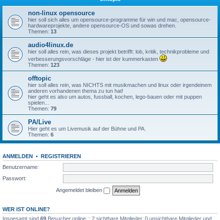
non-linux opensource
hier soll sich alles um opensource-programme für win und mac, opensource-
hardwareprojekte, andere opensource-OS und sowas drehen.
Themen:
13
audio4linux.de
hier soll alles rein, was dieses projekt betrifft: lob, kritik, technikprobleme und
verbesserungsvorschläge - hier ist der kummerkasten
Themen:
123
offtopic
hier soll alles rein, was NICHTS mit musikmachen und linux oder irgendeinem
anderen vorhandenen thema zu tun hat!
hier geht es also um autos, fussball, kochen, lego-bauen oder mit puppen
spielen...
Themen:
79
PA/Live
Hier geht es um Livemusik auf der Bühne und PA.
Themen:
6
ANMELDEN
•
REGISTRIEREN
Benutzername:
Passwort:
Angemeldet bleiben
WER IST ONLINE?
Insgesamt sind
69
Besucher online :: 2 sichtbare Mitglieder, 0 unsichtbare Mitglieder und