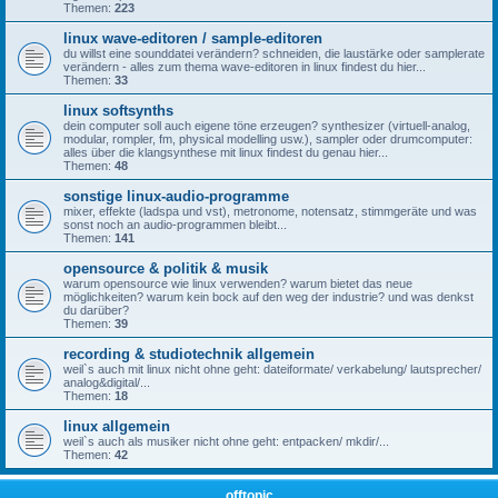
Themen:
223
linux wave-editoren / sample-editoren
du willst eine sounddatei verändern? schneiden, die laustärke oder samplerate
verändern - alles zum thema wave-editoren in linux findest du hier...
Themen:
33
linux softsynths
dein computer soll auch eigene töne erzeugen? synthesizer (virtuell-analog,
modular, rompler, fm, physical modelling usw.), sampler oder drumcomputer:
alles über die klangsynthese mit linux findest du genau hier...
Themen:
48
sonstige linux-audio-programme
mixer, effekte (ladspa und vst), metronome, notensatz, stimmgeräte und was
sonst noch an audio-programmen bleibt...
Themen:
141
opensource & politik & musik
warum opensource wie linux verwenden? warum bietet das neue
möglichkeiten? warum kein bock auf den weg der industrie? und was denkst
du darüber?
Themen:
39
recording & studiotechnik allgemein
weil`s auch mit linux nicht ohne geht: dateiformate/ verkabelung/ lautsprecher/
analog&digital/...
Themen:
18
linux allgemein
weil`s auch als musiker nicht ohne geht: entpacken/ mkdir/...
Themen:
42
offtopic