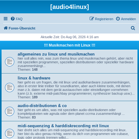
[audio4linux]
FAQ
Registrieren
Anmelden
S
Foren-Übersicht
u
Aktuelle Zeit: Do Aug 06, 2026 4:16 am
c
!!! Musikmachen mit Linux !!!
h
allgemeines zu linux und musikmachen
e
hier soll alles rein, was zum thema linux und musikmachen gehört, aber nicht
mit speziellen programmen, speziellen distributionen oder spezieller hardware
zusammenhängt...
Themen:
148
linux & hardware
hier geht es um fragen, die mit linux und audiohardware zusammenhängen,
also in erster linie treiber für soundkarten, aber auch kleine tools, mit denen
man z.b. daten mit dem gerät austauschen oder einstellungen vornehmen
kann (z.b. externe midi-patchbay programmieren; synthesizer backup usw.)...
Themen:
189
audio-distributionen & co
hier geht es um alles, was mit speziellen audio-distributionen oder
komplettpaketen wie agnula oder dem planet ccrma zusammenhängt ...
Themen:
83
midi-sequenzing & harddiskrecording mit linux
hier dreht sich alles um midi-sequencing und harddiskrecording mit linux.
hier bist du also genau richtig, wenn du dich von programmen wie cubase,
logic oder protools trennen willst...