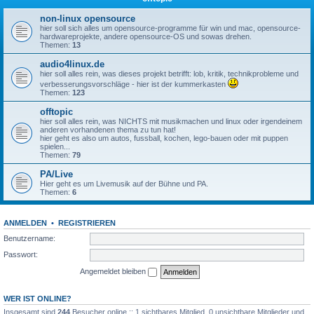
non-linux opensource
hier soll sich alles um opensource-programme für win und mac, opensource-
hardwareprojekte, andere opensource-OS und sowas drehen.
Themen:
13
audio4linux.de
hier soll alles rein, was dieses projekt betrifft: lob, kritik, technikprobleme und
verbesserungsvorschläge - hier ist der kummerkasten
Themen:
123
offtopic
hier soll alles rein, was NICHTS mit musikmachen und linux oder irgendeinem
anderen vorhandenen thema zu tun hat!
hier geht es also um autos, fussball, kochen, lego-bauen oder mit puppen
spielen...
Themen:
79
PA/Live
Hier geht es um Livemusik auf der Bühne und PA.
Themen:
6
ANMELDEN
•
REGISTRIEREN
Benutzername:
Passwort:
Angemeldet bleiben
WER IST ONLINE?
Insgesamt sind
244
Besucher online :: 1 sichtbares Mitglied, 0 unsichtbare Mitglieder und