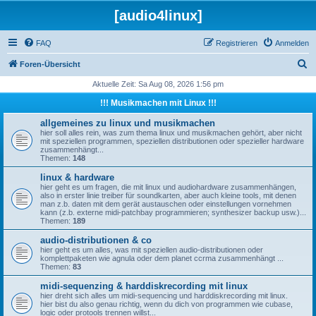
[audio4linux]
FAQ
Registrieren
Anmelden
S
Foren-Übersicht
u
Aktuelle Zeit: Sa Aug 08, 2026 1:56 pm
c
!!! Musikmachen mit Linux !!!
h
allgemeines zu linux und musikmachen
e
hier soll alles rein, was zum thema linux und musikmachen gehört, aber nicht
mit speziellen programmen, speziellen distributionen oder spezieller hardware
zusammenhängt...
Themen:
148
linux & hardware
hier geht es um fragen, die mit linux und audiohardware zusammenhängen,
also in erster linie treiber für soundkarten, aber auch kleine tools, mit denen
man z.b. daten mit dem gerät austauschen oder einstellungen vornehmen
kann (z.b. externe midi-patchbay programmieren; synthesizer backup usw.)...
Themen:
189
audio-distributionen & co
hier geht es um alles, was mit speziellen audio-distributionen oder
komplettpaketen wie agnula oder dem planet ccrma zusammenhängt ...
Themen:
83
midi-sequenzing & harddiskrecording mit linux
hier dreht sich alles um midi-sequencing und harddiskrecording mit linux.
hier bist du also genau richtig, wenn du dich von programmen wie cubase,
logic oder protools trennen willst...