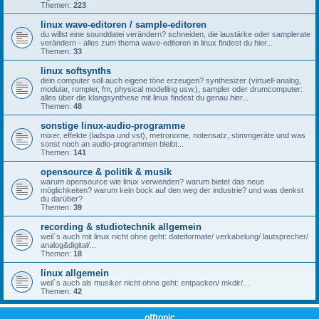
Themen:
223
linux wave-editoren / sample-editoren
du willst eine sounddatei verändern? schneiden, die laustärke oder samplerate
verändern - alles zum thema wave-editoren in linux findest du hier...
Themen:
33
linux softsynths
dein computer soll auch eigene töne erzeugen? synthesizer (virtuell-analog,
modular, rompler, fm, physical modelling usw.), sampler oder drumcomputer:
alles über die klangsynthese mit linux findest du genau hier...
Themen:
48
sonstige linux-audio-programme
mixer, effekte (ladspa und vst), metronome, notensatz, stimmgeräte und was
sonst noch an audio-programmen bleibt...
Themen:
141
opensource & politik & musik
warum opensource wie linux verwenden? warum bietet das neue
möglichkeiten? warum kein bock auf den weg der industrie? und was denkst
du darüber?
Themen:
39
recording & studiotechnik allgemein
weil`s auch mit linux nicht ohne geht: dateiformate/ verkabelung/ lautsprecher/
analog&digital/...
Themen:
18
linux allgemein
weil`s auch als musiker nicht ohne geht: entpacken/ mkdir/...
Themen:
42
offtopic