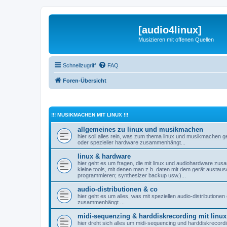
[audio4linux]
Musizieren mit offenen Quellen
Schnellzugriff
FAQ
Foren-Übersicht
!!! MUSIKMACHEN MIT LINUX !!!
allgemeines zu linux und musikmachen
hier soll alles rein, was zum thema linux und musikmachen ge
oder spezieller hardware zusammenhängt...
linux & hardware
hier geht es um fragen, die mit linux und audiohardware zusa
kleine tools, mit denen man z.b. daten mit dem gerät austau
programmieren; synthesizer backup usw.)...
audio-distributionen & co
hier geht es um alles, was mit speziellen audio-distribution
zusammenhängt ...
midi-sequenzing & harddiskrecording mit linux
hier dreht sich alles um midi-sequencing und harddiskrecordin