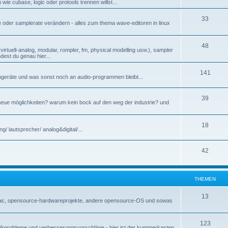
wie cubase, logic oder protools trennen willst...
33
e oder samplerate verändern - alles zum thema wave-editoren in linux
48
irtuell-analog, modular, rompler, fm, physical modelling usw.), sampler
dest du genau hier...
141
mmgeräte und was sonst noch an audio-programmen bleibt...
39
eue möglichkeiten? warum kein bock auf den weg der industrie? und
18
g/ lautsprecher/ analog&digital/...
42
THEMEN
13
 mac, opensource-hardwareprojekte, andere opensource-OS und sowas
123
, technikprobleme und verbesserungsvorschläge - hier ist der kummerkasten