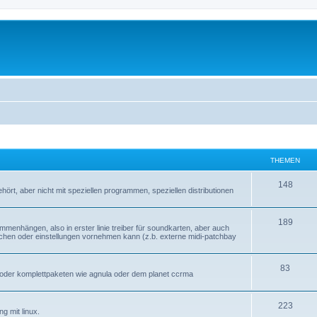
THEMEN
148
hört, aber nicht mit speziellen programmen, speziellen distributionen
189
mmenhängen, also in erster linie treiber für soundkarten, aber auch
schen oder einstellungen vornehmen kann (z.b. externe midi-patchbay
83
en oder komplettpaketen wie agnula oder dem planet ccrma
223
g mit linux.