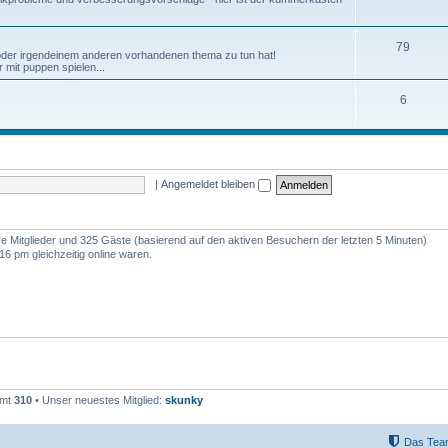
79
 oder irgendeinem anderen vorhandenen thema zu tun hat!
 mit puppen spielen...
6
|
Angemeldet bleiben
are Mitglieder und 325 Gäste (basierend auf den aktiven Besuchern der letzten 5 Minuten)
6 pm gleichzeitig online waren.
amt
310
• Unser neuestes Mitglied:
skunky
Das Tea