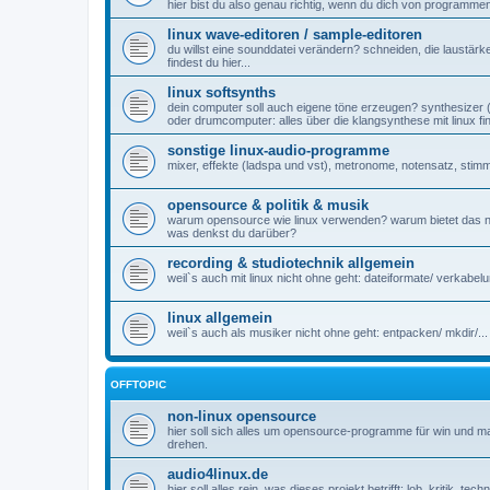
hier bist du also genau richtig, wenn du dich von programmen 
linux wave-editoren / sample-editoren
du willst eine sounddatei verändern? schneiden, die laustärk
findest du hier...
linux softsynths
dein computer soll auch eigene töne erzeugen? synthesizer (v
oder drumcomputer: alles über die klangsynthese mit linux fin
sonstige linux-audio-programme
mixer, effekte (ladspa und vst), metronome, notensatz, sti
opensource & politik & musik
warum opensource wie linux verwenden? warum bietet das n
was denkst du darüber?
recording & studiotechnik allgemein
weil`s auch mit linux nicht ohne geht: dateiformate/ verkabelun
linux allgemein
weil`s auch als musiker nicht ohne geht: entpacken/ mkdir/...
OFFTOPIC
non-linux opensource
hier soll sich alles um opensource-programme für win und
drehen.
audio4linux.de
hier soll alles rein, was dieses projekt betrifft: lob, kritik