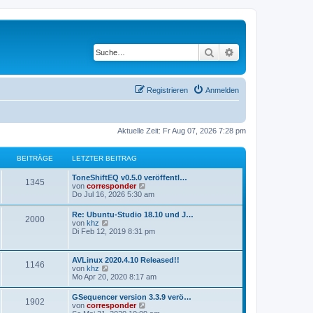
Suche
Erweiterte Suche
Registrieren
Anmelden
Aktuelle Zeit: Fr Aug 07, 2026 7:28 pm
BEITRÄGE
LETZTER BEITRAG
ToneShiftEQ v0.5.0 veröffentl…
1345
N
von
corresponder
e
Do Jul 16, 2026 5:30 am
u
e
Re: Ubuntu-Studio 18.10 und J…
2000
s
N
von
khz
t
e
Di Feb 12, 2019 8:31 pm
e
u
r
e
B
s
AVLinux 2020.4.10 Released!!
e
1146
t
N
von
khz
i
e
e
Mo Apr 20, 2020 8:17 am
t
r
u
r
B
e
a
GSequencer version 3.3.9 verö…
e
1902
s
g
N
von
corresponder
i
t