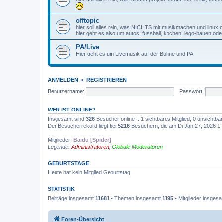
offtopic
hier soll alles rein, was NICHTS mit musikmachen und linux
hier geht es also um autos, fussball, kochen, lego-bauen oder
PA/Live
Hier geht es um Livemusik auf der Bühne und PA.
ANMELDEN
•
REGISTRIEREN
Benutzername:
Passwort:
WER IST ONLINE?
Insgesamt sind
326
Besucher online :: 1 sichtbares Mitglied, 0 unsichtb
Der Besucherrekord liegt bei
5216
Besuchern, die am Di Jan 27, 2026 1:1
Mitglieder:
Baidu [Spider]
Legende:
Administratoren
,
Globale Moderatoren
GEBURTSTAGE
Heute hat kein Mitglied Geburtstag
STATISTIK
Beiträge insgesamt
11681
• Themen insgesamt
1195
• Mitglieder insges
Foren-Übersicht