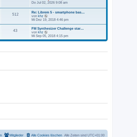
t
e
Do Jul 02, 2026 9:08 am
a
e
u
g
r
e
B
Re: Librem 5 - smartphone bas…
s
512
e
N
von
khz
t
i
e
Mi Dez 19, 2018 4:46 pm
e
t
u
r
r
e
B
FM Synthesizer Challenge star…
a
43
s
e
N
von
khz
g
t
i
e
Mi Sep 05, 2018 4:15 pm
e
t
u
r
r
e
B
a
s
e
g
t
i
e
t
r
r
B
a
e
g
i
t
r
a
g
m
Mitglieder
Alle Cookies löschen
Alle Zeiten sind
UTC+01:00