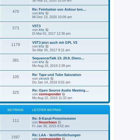
e
So Mai 31, 2020 10:09 am
t
e
u
r
r
e
a
Re: Feinheiten von Ardour bes…
B
470
s
g
N
von
khz
e
t
e
Mi Dez 23, 2020 10:09 am
i
e
u
t
r
e
r
VST3
B
573
s
a
N
von
khz
e
t
g
e
Di Mai 02, 2017 12:36 pm
i
e
u
t
r
e
r
VST3 jetzt auch mit GPL V3
B
1179
s
a
N
von
khz
e
t
g
e
So Mär 05, 2017 9:11 am
i
e
u
t
r
e
r
SequencerTalk 13: 20.8. Diens…
B
381
s
a
N
von
khz
e
t
g
e
Mo Aug 19, 2019 2:38 pm
i
e
u
t
r
e
r
Re: Tape und Tube Saturation
B
105
s
a
N
von
ckrock
e
t
g
e
Do Jan 14, 2016 6:01 am
i
e
u
t
r
e
Re: Open Source Audio Meeting…
r
B
325
s
N
von
corresponder
a
e
t
e
Mo Aug 22, 2016 11:32 am
g
i
e
u
t
r
e
r
B
s
BEITRÄGE
LETZTER BEITRAG
a
e
t
g
i
e
Re: 8-Kanal-Potentiometer
t
r
111
N
von
linuxchaos
r
B
e
Fr Jan 30, 2015 8:52 am
a
e
u
g
i
e
Re: LAA - Veröffentlichungen
t
1597
s
N
von
corresponder
r