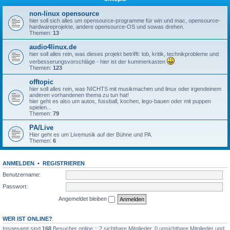
non-linux opensource
hier soll sich alles um opensource-programme für win und mac, opensource-
hardwareprojekte, andere opensource-OS und sowas drehen.
Themen:
13
audio4linux.de
hier soll alles rein, was dieses projekt betrifft: lob, kritik, technikprobleme und
verbesserungsvorschläge - hier ist der kummerkasten
Themen:
123
offtopic
hier soll alles rein, was NICHTS mit musikmachen und linux oder irgendeinem
anderen vorhandenen thema zu tun hat!
hier geht es also um autos, fussball, kochen, lego-bauen oder mit puppen
spielen...
Themen:
79
PA/Live
Hier geht es um Livemusik auf der Bühne und PA.
Themen:
6
ANMELDEN
•
REGISTRIEREN
Benutzername:
Passwort:
Angemeldet bleiben
WER IST ONLINE?
Insgesamt sind
168
Besucher online :: 2 sichtbare Mitglieder, 0 unsichtbare Mitglieder und