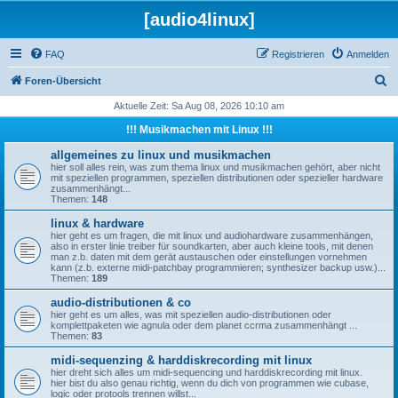
[audio4linux]
FAQ
Registrieren
Anmelden
S
Foren-Übersicht
u
Aktuelle Zeit: Sa Aug 08, 2026 10:10 am
c
!!! Musikmachen mit Linux !!!
h
allgemeines zu linux und musikmachen
e
hier soll alles rein, was zum thema linux und musikmachen gehört, aber nicht
mit speziellen programmen, speziellen distributionen oder spezieller hardware
zusammenhängt...
Themen:
148
linux & hardware
hier geht es um fragen, die mit linux und audiohardware zusammenhängen,
also in erster linie treiber für soundkarten, aber auch kleine tools, mit denen
man z.b. daten mit dem gerät austauschen oder einstellungen vornehmen
kann (z.b. externe midi-patchbay programmieren; synthesizer backup usw.)...
Themen:
189
audio-distributionen & co
hier geht es um alles, was mit speziellen audio-distributionen oder
komplettpaketen wie agnula oder dem planet ccrma zusammenhängt ...
Themen:
83
midi-sequenzing & harddiskrecording mit linux
hier dreht sich alles um midi-sequencing und harddiskrecording mit linux.
hier bist du also genau richtig, wenn du dich von programmen wie cubase,
logic oder protools trennen willst...