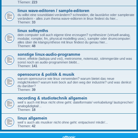
Themen:
223
linux wave-editoren / sample-editoren
du willst eine sounddatei verändern? schneiden, die laustärke oder samplerate
verändern - alles zum thema wave-editoren in linux findest du hier...
Themen:
33
linux softsynths
dein computer soll auch eigene töne erzeugen? synthesizer (virtuell-analog,
modular, rompler, fm, physical modelling usw.), sampler oder drumcomputer:
alles über die klangsynthese mit linux findest du genau hier...
Themen:
48
sonstige linux-audio-programme
mixer, effekte (ladspa und vst), metronome, notensatz, stimmgeräte und was
sonst noch an audio-programmen bleibt...
Themen:
141
opensource & politik & musik
warum opensource wie linux verwenden? warum bietet das neue
möglichkeiten? warum kein bock auf den weg der industrie? und was denkst
du darüber?
Themen:
39
recording & studiotechnik allgemein
weil`s auch mit linux nicht ohne geht: dateiformate/ verkabelung/ lautsprecher/
analog&digital/...
Themen:
18
linux allgemein
weil`s auch als musiker nicht ohne geht: entpacken/ mkdir/...
Themen:
42
offtopic