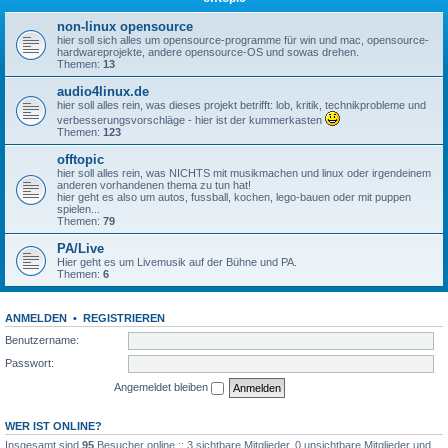
non-linux opensource
hier soll sich alles um opensource-programme für win und mac, opensource-
hardwareprojekte, andere opensource-OS und sowas drehen.
Themen:
13
audio4linux.de
hier soll alles rein, was dieses projekt betrifft: lob, kritik, technikprobleme und
verbesserungsvorschläge - hier ist der kummerkasten
Themen:
123
offtopic
hier soll alles rein, was NICHTS mit musikmachen und linux oder irgendeinem
anderen vorhandenen thema zu tun hat!
hier geht es also um autos, fussball, kochen, lego-bauen oder mit puppen
spielen...
Themen:
79
PA/Live
Hier geht es um Livemusik auf der Bühne und PA.
Themen:
6
ANMELDEN
•
REGISTRIEREN
Benutzername:
Passwort:
Angemeldet bleiben
WER IST ONLINE?
Insgesamt sind
95
Besucher online :: 3 sichtbare Mitglieder, 0 unsichtbare Mitglieder und