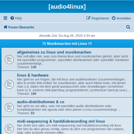
[audio4linux]
FAQ
Registrieren
Anmelden
S
Foren-Übersicht
u
Aktuelle Zeit: Do Aug 06, 2026 4:44 am
c
!!! Musikmachen mit Linux !!!
h
allgemeines zu linux und musikmachen
e
hier soll alles rein, was zum thema linux und musikmachen gehört, aber nicht
mit speziellen programmen, speziellen distributionen oder spezieller hardware
zusammenhängt...
Themen:
148
linux & hardware
hier geht es um fragen, die mit linux und audiohardware zusammenhängen,
also in erster linie treiber für soundkarten, aber auch kleine tools, mit denen
man z.b. daten mit dem gerät austauschen oder einstellungen vornehmen
kann (z.b. externe midi-patchbay programmieren; synthesizer backup usw.)...
Themen:
189
audio-distributionen & co
hier geht es um alles, was mit speziellen audio-distributionen oder
komplettpaketen wie agnula oder dem planet ccrma zusammenhängt ...
Themen:
83
midi-sequenzing & harddiskrecording mit linux
hier dreht sich alles um midi-sequencing und harddiskrecording mit linux.
hier bist du also genau richtig, wenn du dich von programmen wie cubase,
logic oder protools trennen willst...