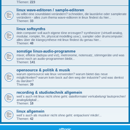
Themen:
223
linux wave-editoren / sample-editoren
du willst eine sounddatei verändern? schneiden, die laustärke oder samplerate
verändern - alles zum thema wave-editoren in linux findest du hier...
Themen:
33
linux softsynths
dein computer soll auch eigene töne erzeugen? synthesizer (virtuell-analog,
modular, rompler, fm, physical modelling usw.), sampler oder drumcomputer:
alles über die klangsynthese mit linux findest du genau hier...
Themen:
48
sonstige linux-audio-programme
mixer, effekte (ladspa und vst), metronome, notensatz, stimmgeräte und was
sonst noch an audio-programmen bleibt...
Themen:
141
opensource & politik & musik
warum opensource wie linux verwenden? warum bietet das neue
möglichkeiten? warum kein bock auf den weg der industrie? und was denkst
du darüber?
Themen:
39
recording & studiotechnik allgemein
weil`s auch mit linux nicht ohne geht: dateiformate/ verkabelung/ lautsprecher/
analog&digital/...
Themen:
18
linux allgemein
weil`s auch als musiker nicht ohne geht: entpacken/ mkdir/...
Themen:
42
offtopic