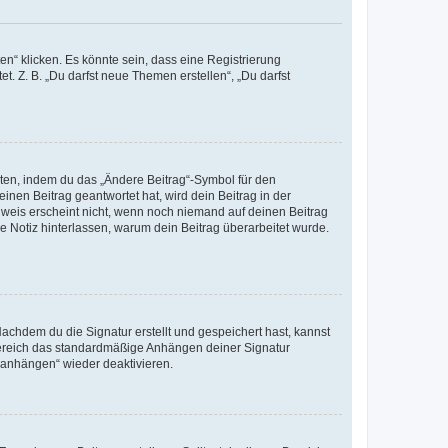
n“ klicken. Es könnte sein, dass eine Registrierung
t. Z. B. „Du darfst neue Themen erstellen“, „Du darfst
iten, indem du das „Ändere Beitrag“-Symbol für den
inen Beitrag geantwortet hat, wird dein Beitrag in der
nweis erscheint nicht, wenn noch niemand auf deinen Beitrag
ne Notiz hinterlassen, warum dein Beitrag überarbeitet wurde.
chdem du die Signatur erstellt und gespeichert hast, kannst
Bereich das standardmäßige Anhängen deiner Signatur
r anhängen“ wieder deaktivieren.