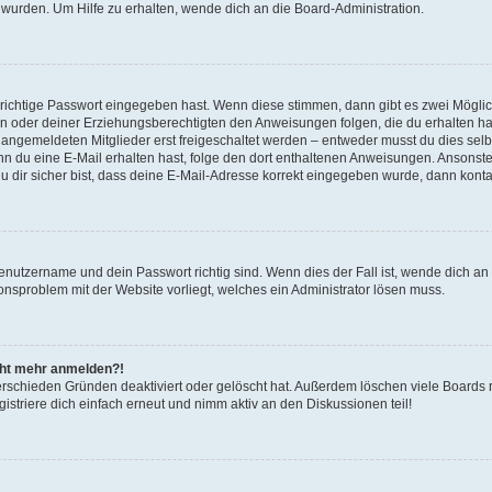
 wurden. Um Hilfe zu erhalten, wende dich an die Board-Administration.
 richtige Passwort eingegeben hast. Wenn diese stimmen, dann gibt es zwei Mögl
tern oder deiner Erziehungsberechtigten den Anweisungen folgen, die du erhalten ha
u angemeldeten Mitglieder erst freigeschaltet werden – entweder musst du dies selbs
. Wenn du eine E-Mail erhalten hast, folge den dort enthaltenen Anweisungen. Ansons
 dir sicher bist, dass deine E-Mail-Adresse korrekt eingegeben wurde, dann kontak
Benutzername und dein Passwort richtig sind. Wenn dies der Fall ist, wende dich a
ionsproblem mit der Website vorliegt, welches ein Administrator lösen muss.
icht mehr anmelden?!
erschieden Gründen deaktiviert oder gelöscht hat. Außerdem löschen viele Boards r
triere dich einfach erneut und nimm aktiv an den Diskussionen teil!