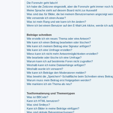
Die Forenuhr geht falsch!
Ich habe die Zeitzone eingestellt, aber die Forenuhr geht immer noch f
Meine Sprache steht auf diesem Board nicht zur Auswahl!
Was sind das für Bilder, die bei meinem Benutzernamen angezeigt we
Wie verwende ich einen Avatar?
Was ist mein Rang und wie kann ich ihn ändern?
Wenn ich bei einem Benutzer auf den E-Mail-Link klicke, werde ich au
Beiträge schreiben
Wie erstelle ich ein neues Thema oder eine Antwort?
Wie kann ich einen Beitrag bearbeiten oder löschen?
Wie kann ich meinem Beitrag eine Signatur anfügen?
Wie kann ich eine Umfrage erstellen?
Wieso kann ich nicht mehr Antwortmöglichkeiten erstellen?
Wie bearbeite oder lösche ich eine Umfrage?
Warum kann ich auf bestimmte Foren nicht zugreifen?
Weshalb kann ich keine Dateianhänge anfügen?
Weshalb wurde ich verwarnt?
Wie kann ich Beiträge den Moderatoren melden?
Was bewirkt die „Speichern“-Schaltfläche beim Schreiben eines Beitra
Warum muss mein Beitrag erst freigegeben werden?
Wie markiere ich ein Thema als neu?
Textformatierung und Thementypen
Was ist BBCode?
Kann ich HTML benutzen?
Was sind Smileys?
Kann ich Bilder in meine Beiträge einfügen?
Was sind globale Bekanntmachungen?