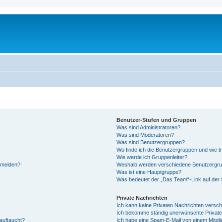
Benutzer-Stufen und Gruppen
Was sind Administratoren?
Was sind Moderatoren?
Was sind Benutzergruppen?
Wo finde ich die Benutzergruppen und wie tr
Wie werde ich Gruppenleiter?
anmelden?!
Weshalb werden verschiedene Benutzergrupp
Was ist eine Hauptgruppe?
Was bedeutet der „Das Team“-Link auf der S
Private Nachrichten
Ich kann keine Privaten Nachrichten versch
Ich bekomme ständig unerwünschte Private
auftaucht?
Ich habe eine Spam-E-Mail von einem Mitgli