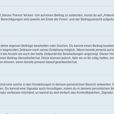
„Neues Thema“ klicken. Um auf einen Beitrag zu antworten, musst du auf „Antworte
e Berechtigungen sind jeweils am Ende der Foren- und der Beitragsansicht aufgeliste
r deine eigenen Beiträge bearbeiten oder löschen. Du kannst einen Beitrag bearbe
inen begrenzten Zeitraum nach seiner Erstellung möglich. Wenn bereits jemand auf de
 die Anzahl als auch der letzte Zeitpunkt der Bearbeitungen angezeigt. Dieser Hi
en Beitrag überarbeitet hat. Diese können jedoch, falls sie es für nötig halten, ei
hen können, wenn bereits jemand darauf geantwortet hat.
st eine solche in den Einstellungen in deinem persönlichen Bereich entwerfen. Na
eren. Du kannst eine Signatur auch hinzufügen, indem du in deinem persönlichen 
atur verfassen möchtest, so kannst du dort einfach das Kontrollkästchen „Signatu