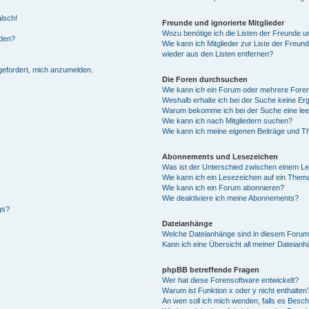
alsch!
Freunde und ignorierte Mitglieder
Wozu benötige ich die Listen der Freunde un
rden?
Wie kann ich Mitglieder zur Liste der Freund
wieder aus den Listen entfernen?
fgefordert, mich anzumelden.
Die Foren durchsuchen
Wie kann ich ein Forum oder mehrere For
Weshalb erhalte ich bei der Suche keine Er
Warum bekomme ich bei der Suche eine lee
Wie kann ich nach Mitgliedern suchen?
Wie kann ich meine eigenen Beiträge und T
Abonnements und Lesezeichen
Was ist der Unterschied zwischen einem L
Wie kann ich ein Lesezeichen auf ein Them
Wie kann ich ein Forum abonnieren?
Wie deaktiviere ich meine Abonnements?
gs?
Dateianhänge
Welche Dateianhänge sind in diesem Forum
Kann ich eine Übersicht all meiner Dateian
phpBB betreffende Fragen
Wer hat diese Forensoftware entwickelt?
Warum ist Funktion x oder y nicht enthalten
An wen soll ich mich wenden, falls es Besc