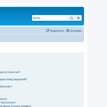
Suche
Erweiterte Suche
Registrieren
Anmelden
ete ich ihnen bei?
en farbig dargestellt?
tartseite?
icken!
 Nachrichten!
ed dieses Forums erhalten!