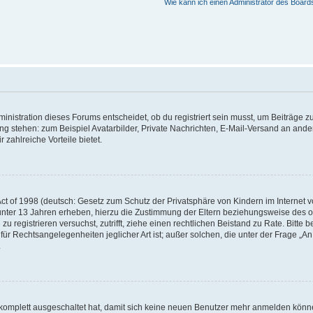
Wie kann ich einen Administrator des Board
istration dieses Forums entscheidet, ob du registriert sein musst, um Beiträge zu s
ung stehen: zum Beispiel Avatarbilder, Private Nachrichten, E-Mail-Versand an ander
 zahlreiche Vorteile bietet.
t of 1998 (deutsch: Gesetz zum Schutz der Privatsphäre von Kindern im Internet vo
unter 13 Jahren erheben, hierzu die Zustimmung der Eltern beziehungsweise des o
h zu registrieren versuchst, zutrifft, ziehe einen rechtlichen Beistand zu Rate. Bit
für Rechtsangelegenheiten jeglicher Art ist; außer solchen, die unter der Frage „
.
g komplett ausgeschaltet hat, damit sich keine neuen Benutzer mehr anmelden könn