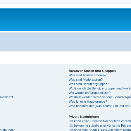
Benutzer-Stufen und Gruppen
Was sind Administratoren?
Was sind Moderatoren?
Was sind Benutzergruppen?
Wo finde ich die Benutzergruppen und wie tr
Wie werde ich Gruppenleiter?
anmelden?!
Weshalb werden verschiedene Benutzergrupp
Was ist eine Hauptgruppe?
Was bedeutet der „Das Team“-Link auf der S
Private Nachrichten
Ich kann keine Privaten Nachrichten versch
Ich bekomme ständig unerwünschte Private
auftaucht?
Ich habe eine Spam-E-Mail von einem Mitgli