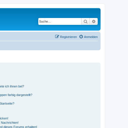
Suche
Erweiterte Suche
Registrieren
Anmelden
ete ich ihnen bei?
en farbig dargestellt?
tartseite?
icken!
 Nachrichten!
ed dieses Forums erhalten!