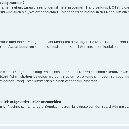
gezeigt werden?
amen stehen. Eines dieser Bilder ist meist mit deinem Rang verknüpft: Oft sind di
ld wird auch als „Avatar“ bezeichnet. Es handelt sich hierbei in der Regel um ein
 Avatar über eine der folgenden vier Methoden hinzufügen: Gravatar, Galerie, Rem
en Avatar benutzen kannst, solltest du die Board-Administration kontaktieren.
viele Beiträge du bislang erstellt hast oder identifizieren bestimmte Benutzer w
 Board-Administration festgelegt wurden. Bitte schreibe keine sinnlosen Beiträge
wird deinen Rang unter Umständen einfach wieder zurücksetzen.
rde ich aufgefordert, mich anzumelden.
ion für Nachrichten an andere Benutzer nutzen, falls diese von der Board-Administ