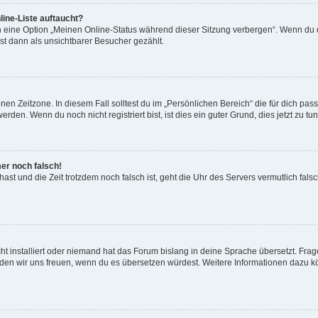
ine-Liste auftaucht?
n eine Option „Meinen Online-Status während dieser Sitzung verbergen“. Wenn du d
st dann als unsichtbarer Besucher gezählt.
en Zeitzone. In diesem Fall solltest du im „Persönlichen Bereich“ die für dich passe
den. Wenn du noch nicht registriert bist, ist dies ein guter Grund, dies jetzt zu tun
mer noch falsch!
t hast und die Zeit trotzdem noch falsch ist, geht die Uhr des Servers vermutlich fal
t installiert oder niemand hat das Forum bislang in deine Sprache übersetzt. Frag
, würden wir uns freuen, wenn du es übersetzen würdest. Weitere Informationen dazu