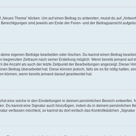
„Neues Thema“ klicken. Um auf einen Beitrag zu antworten, musst du auf „Antworte
e Berechtigungen sind jeweils am Ende der Foren- und der Beitragsansicht aufgeliste
r deine eigenen Beiträge bearbeiten oder löschen. Du kannst einen Beitrag bearbe
inen begrenzten Zeitraum nach seiner Erstellung möglich. Wenn bereits jemand auf de
 die Anzahl als auch der letzte Zeitpunkt der Bearbeitungen angezeigt. Dieser Hi
en Beitrag überarbeitet hat. Diese können jedoch, falls sie es für nötig halten, ei
hen können, wenn bereits jemand darauf geantwortet hat.
st eine solche in den Einstellungen in deinem persönlichen Bereich entwerfen. Na
eren. Du kannst eine Signatur auch hinzufügen, indem du in deinem persönlichen 
atur verfassen möchtest, so kannst du dort einfach das Kontrollkästchen „Signatu