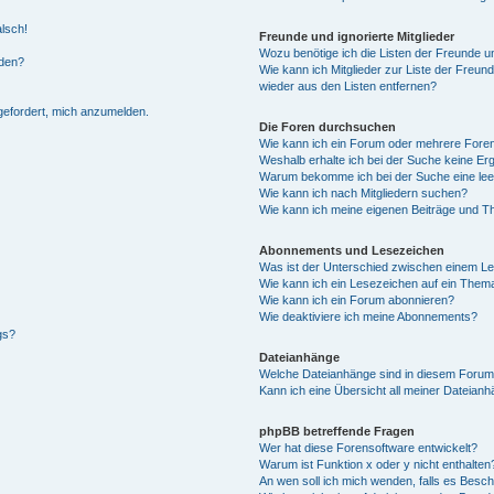
alsch!
Freunde und ignorierte Mitglieder
Wozu benötige ich die Listen der Freunde un
rden?
Wie kann ich Mitglieder zur Liste der Freund
wieder aus den Listen entfernen?
fgefordert, mich anzumelden.
Die Foren durchsuchen
Wie kann ich ein Forum oder mehrere For
Weshalb erhalte ich bei der Suche keine Er
Warum bekomme ich bei der Suche eine lee
Wie kann ich nach Mitgliedern suchen?
Wie kann ich meine eigenen Beiträge und T
Abonnements und Lesezeichen
Was ist der Unterschied zwischen einem L
Wie kann ich ein Lesezeichen auf ein Them
Wie kann ich ein Forum abonnieren?
Wie deaktiviere ich meine Abonnements?
gs?
Dateianhänge
Welche Dateianhänge sind in diesem Forum
Kann ich eine Übersicht all meiner Dateian
phpBB betreffende Fragen
Wer hat diese Forensoftware entwickelt?
Warum ist Funktion x oder y nicht enthalten
An wen soll ich mich wenden, falls es Besc