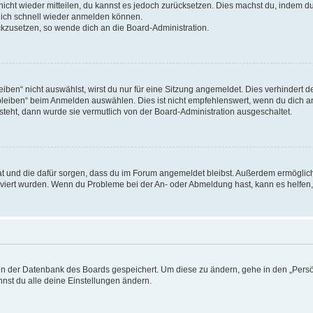
 nicht wieder mitteilen, du kannst es jedoch zurücksetzen. Dies machst du, indem 
 dich schnell wieder anmelden können.
ückzusetzen, so wende dich an die Board-Administration.
en“ nicht auswählst, wirst du nur für eine Sitzung angemeldet. Dies verhindert 
leiben“ beim Anmelden auswählen. Dies ist nicht empfehlenswert, wenn du dich an
 steht, dann wurde sie vermutlich von der Board-Administration ausgeschaltet.
 hat und die dafür sorgen, dass du im Forum angemeldet bleibst. Außerdem ermögli
tiviert wurden. Wenn du Probleme bei der An- oder Abmeldung hast, kann es helfen
n in der Datenbank des Boards gespeichert. Um diese zu ändern, gehe in den „Persö
nst du alle deine Einstellungen ändern.