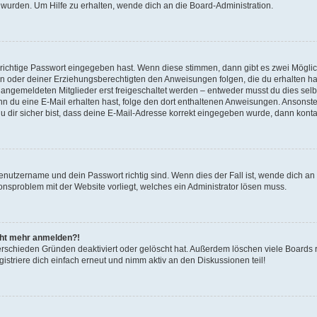
 wurden. Um Hilfe zu erhalten, wende dich an die Board-Administration.
 richtige Passwort eingegeben hast. Wenn diese stimmen, dann gibt es zwei Mögl
tern oder deiner Erziehungsberechtigten den Anweisungen folgen, die du erhalten ha
u angemeldeten Mitglieder erst freigeschaltet werden – entweder musst du dies selbs
. Wenn du eine E-Mail erhalten hast, folge den dort enthaltenen Anweisungen. Ansons
 dir sicher bist, dass deine E-Mail-Adresse korrekt eingegeben wurde, dann kontak
Benutzername und dein Passwort richtig sind. Wenn dies der Fall ist, wende dich a
ionsproblem mit der Website vorliegt, welches ein Administrator lösen muss.
icht mehr anmelden?!
erschieden Gründen deaktiviert oder gelöscht hat. Außerdem löschen viele Boards r
triere dich einfach erneut und nimm aktiv an den Diskussionen teil!