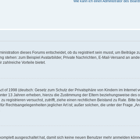
Wie kann ich einen Administrator des Board
istration dieses Forums entscheidet, ob du registriert sein musst, um Beiträge zu s
ung stehen: zum Beispiel Avatarbilder, Private Nachrichten, E-Mail-Versand an ander
 zahlreiche Vorteile bietet.
t of 1998 (deutsch: Gesetz zum Schutz der Privatsphäre von Kindern im Internet vo
unter 13 Jahren erheben, hierzu die Zustimmung der Eltern beziehungsweise des o
h zu registrieren versuchst, zutrifft, ziehe einen rechtlichen Beistand zu Rate. Bit
für Rechtsangelegenheiten jeglicher Art ist; außer solchen, die unter der Frage „
.
g komplett ausgeschaltet hat, damit sich keine neuen Benutzer mehr anmelden könn