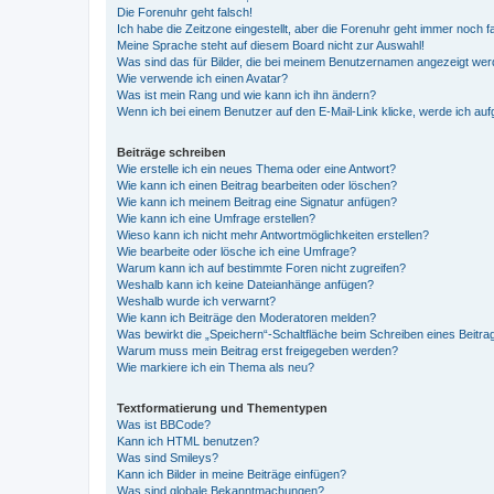
Die Forenuhr geht falsch!
Ich habe die Zeitzone eingestellt, aber die Forenuhr geht immer noch f
Meine Sprache steht auf diesem Board nicht zur Auswahl!
Was sind das für Bilder, die bei meinem Benutzernamen angezeigt we
Wie verwende ich einen Avatar?
Was ist mein Rang und wie kann ich ihn ändern?
Wenn ich bei einem Benutzer auf den E-Mail-Link klicke, werde ich au
Beiträge schreiben
Wie erstelle ich ein neues Thema oder eine Antwort?
Wie kann ich einen Beitrag bearbeiten oder löschen?
Wie kann ich meinem Beitrag eine Signatur anfügen?
Wie kann ich eine Umfrage erstellen?
Wieso kann ich nicht mehr Antwortmöglichkeiten erstellen?
Wie bearbeite oder lösche ich eine Umfrage?
Warum kann ich auf bestimmte Foren nicht zugreifen?
Weshalb kann ich keine Dateianhänge anfügen?
Weshalb wurde ich verwarnt?
Wie kann ich Beiträge den Moderatoren melden?
Was bewirkt die „Speichern“-Schaltfläche beim Schreiben eines Beitra
Warum muss mein Beitrag erst freigegeben werden?
Wie markiere ich ein Thema als neu?
Textformatierung und Thementypen
Was ist BBCode?
Kann ich HTML benutzen?
Was sind Smileys?
Kann ich Bilder in meine Beiträge einfügen?
Was sind globale Bekanntmachungen?