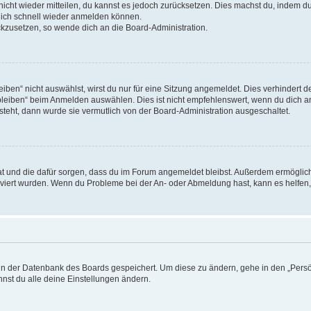
 nicht wieder mitteilen, du kannst es jedoch zurücksetzen. Dies machst du, indem 
 dich schnell wieder anmelden können.
ückzusetzen, so wende dich an die Board-Administration.
en“ nicht auswählst, wirst du nur für eine Sitzung angemeldet. Dies verhindert 
leiben“ beim Anmelden auswählen. Dies ist nicht empfehlenswert, wenn du dich an
 steht, dann wurde sie vermutlich von der Board-Administration ausgeschaltet.
 hat und die dafür sorgen, dass du im Forum angemeldet bleibst. Außerdem ermögli
tiviert wurden. Wenn du Probleme bei der An- oder Abmeldung hast, kann es helfen
n in der Datenbank des Boards gespeichert. Um diese zu ändern, gehe in den „Persö
nst du alle deine Einstellungen ändern.