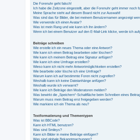
Die Forenuhr geht falsch!
Ich habe die Zeitzone eingestellt, aber die Forenuhr geht immer noch f
Meine Sprache steht auf diesem Board nicht zur Auswahl!
Was sind das für Bilder, die bei meinem Benutzernamen angezeigt we
Wie verwende ich einen Avatar?
Was ist mein Rang und wie kann ich ihn ändern?
Wenn ich bei einem Benutzer auf den E-Mail-Link klicke, werde ich au
Beiträge schreiben
Wie erstelle ich ein neues Thema oder eine Antwort?
Wie kann ich einen Beitrag bearbeiten oder löschen?
Wie kann ich meinem Beitrag eine Signatur anfügen?
Wie kann ich eine Umfrage erstellen?
Wieso kann ich nicht mehr Antwortmöglichkeiten erstellen?
Wie bearbeite oder lösche ich eine Umfrage?
Warum kann ich auf bestimmte Foren nicht zugreifen?
Weshalb kann ich keine Dateianhänge anfügen?
Weshalb wurde ich verwarnt?
Wie kann ich Beiträge den Moderatoren melden?
Was bewirkt die „Speichern“-Schaltfläche beim Schreiben eines Beitra
Warum muss mein Beitrag erst freigegeben werden?
Wie markiere ich ein Thema als neu?
Textformatierung und Thementypen
Was ist BBCode?
Kann ich HTML benutzen?
Was sind Smileys?
Kann ich Bilder in meine Beiträge einfügen?
Was sind globale Bekanntmachungen?