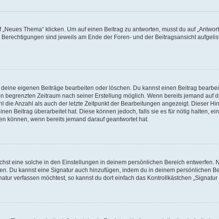
„Neues Thema“ klicken. Um auf einen Beitrag zu antworten, musst du auf „Antworte
e Berechtigungen sind jeweils am Ende der Foren- und der Beitragsansicht aufgeliste
r deine eigenen Beiträge bearbeiten oder löschen. Du kannst einen Beitrag bearbe
inen begrenzten Zeitraum nach seiner Erstellung möglich. Wenn bereits jemand auf de
 die Anzahl als auch der letzte Zeitpunkt der Bearbeitungen angezeigt. Dieser Hi
en Beitrag überarbeitet hat. Diese können jedoch, falls sie es für nötig halten, ei
hen können, wenn bereits jemand darauf geantwortet hat.
st eine solche in den Einstellungen in deinem persönlichen Bereich entwerfen. Na
eren. Du kannst eine Signatur auch hinzufügen, indem du in deinem persönlichen 
atur verfassen möchtest, so kannst du dort einfach das Kontrollkästchen „Signatu