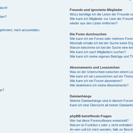
alsch!
Freunde und ignorierte Mitglieder
Wozu benötige ich die Listen der Freunde un
rden?
Wie kann ich Mitglieder zur Liste der Freund
wieder aus den Listen entfernen?
fgefordert, mich anzumelden.
Die Foren durchsuchen
Wie kann ich ein Forum oder mehrere For
Weshalb erhalte ich bei der Suche keine Er
Warum bekomme ich bei der Suche eine lee
Wie kann ich nach Mitgliedern suchen?
Wie kann ich meine eigenen Beiträge und T
Abonnements und Lesezeichen
Was ist der Unterschied zwischen einem L
Wie kann ich ein Lesezeichen auf ein Them
Wie kann ich ein Forum abonnieren?
Wie deaktiviere ich meine Abonnements?
gs?
Dateianhänge
Welche Dateianhänge sind in diesem Forum
Kann ich eine Übersicht all meiner Dateian
phpBB betreffende Fragen
Wer hat diese Forensoftware entwickelt?
Warum ist Funktion x oder y nicht enthalten
An wen soll ich mich wenden, falls es Besc