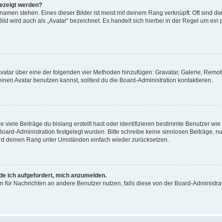
gezeigt werden?
amen stehen. Eines dieser Bilder ist meist mit deinem Rang verknüpft: Oft sind di
ld wird auch als „Avatar“ bezeichnet. Es handelt sich hierbei in der Regel um ein
 Avatar über eine der folgenden vier Methoden hinzufügen: Gravatar, Galerie, Rem
en Avatar benutzen kannst, solltest du die Board-Administration kontaktieren.
viele Beiträge du bislang erstellt hast oder identifizieren bestimmte Benutzer w
 Board-Administration festgelegt wurden. Bitte schreibe keine sinnlosen Beiträge
wird deinen Rang unter Umständen einfach wieder zurücksetzen.
rde ich aufgefordert, mich anzumelden.
ion für Nachrichten an andere Benutzer nutzen, falls diese von der Board-Administ