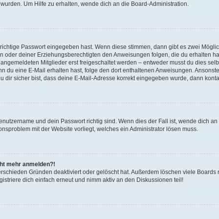
 wurden. Um Hilfe zu erhalten, wende dich an die Board-Administration.
 richtige Passwort eingegeben hast. Wenn diese stimmen, dann gibt es zwei Mögl
tern oder deiner Erziehungsberechtigten den Anweisungen folgen, die du erhalten ha
u angemeldeten Mitglieder erst freigeschaltet werden – entweder musst du dies selbs
. Wenn du eine E-Mail erhalten hast, folge den dort enthaltenen Anweisungen. Ansons
 dir sicher bist, dass deine E-Mail-Adresse korrekt eingegeben wurde, dann kontak
Benutzername und dein Passwort richtig sind. Wenn dies der Fall ist, wende dich a
ionsproblem mit der Website vorliegt, welches ein Administrator lösen muss.
icht mehr anmelden?!
erschieden Gründen deaktiviert oder gelöscht hat. Außerdem löschen viele Boards r
triere dich einfach erneut und nimm aktiv an den Diskussionen teil!