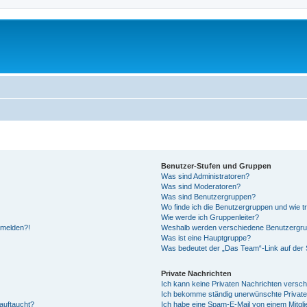
Benutzer-Stufen und Gruppen
Was sind Administratoren?
Was sind Moderatoren?
Was sind Benutzergruppen?
Wo finde ich die Benutzergruppen und wie tr
Wie werde ich Gruppenleiter?
anmelden?!
Weshalb werden verschiedene Benutzergrupp
Was ist eine Hauptgruppe?
Was bedeutet der „Das Team“-Link auf der S
Private Nachrichten
Ich kann keine Privaten Nachrichten versch
Ich bekomme ständig unerwünschte Private
auftaucht?
Ich habe eine Spam-E-Mail von einem Mitgli