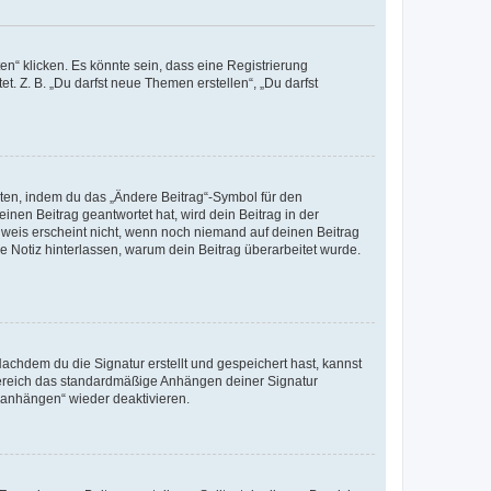
n“ klicken. Es könnte sein, dass eine Registrierung
t. Z. B. „Du darfst neue Themen erstellen“, „Du darfst
iten, indem du das „Ändere Beitrag“-Symbol für den
inen Beitrag geantwortet hat, wird dein Beitrag in der
nweis erscheint nicht, wenn noch niemand auf deinen Beitrag
ne Notiz hinterlassen, warum dein Beitrag überarbeitet wurde.
chdem du die Signatur erstellt und gespeichert hast, kannst
Bereich das standardmäßige Anhängen deiner Signatur
r anhängen“ wieder deaktivieren.