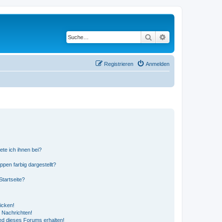
Suche
Erweiterte Suche
Registrieren
Anmelden
ete ich ihnen bei?
en farbig dargestellt?
tartseite?
icken!
 Nachrichten!
ed dieses Forums erhalten!