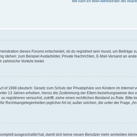
Wie kann ich einen Administrator des Board
istration dieses Forums entscheidet, ob du registriert sein musst, um Beiträge zu s
ung stehen: zum Beispiel Avatarbilder, Private Nachrichten, E-Mail-Versand an ander
 zahlreiche Vorteile bietet.
t of 1998 (deutsch: Gesetz zum Schutz der Privatsphäre von Kindern im Internet vo
unter 13 Jahren erheben, hierzu die Zustimmung der Eltern beziehungsweise des o
h zu registrieren versuchst, zutrifft, ziehe einen rechtlichen Beistand zu Rate. Bit
für Rechtsangelegenheiten jeglicher Art ist; außer solchen, die unter der Frage „
.
g komplett ausgeschaltet hat, damit sich keine neuen Benutzer mehr anmelden könn