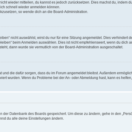
 nicht wieder mitteilen, du kannst es jedoch zurücksetzen. Dies machst du, indem 
 dich schnell wieder anmelden können.
ückzusetzen, so wende dich an die Board-Administration.
en“ nicht auswählst, wirst du nur für eine Sitzung angemeldet. Dies verhindert 
leiben“ beim Anmelden auswählen. Dies ist nicht empfehlenswert, wenn du dich an
 steht, dann wurde sie vermutlich von der Board-Administration ausgeschaltet.
 hat und die dafür sorgen, dass du im Forum angemeldet bleibst. Außerdem ermögli
tiviert wurden. Wenn du Probleme bei der An- oder Abmeldung hast, kann es helfen
n in der Datenbank des Boards gespeichert. Um diese zu ändern, gehe in den „Persö
nst du alle deine Einstellungen ändern.