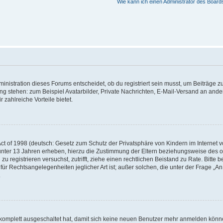
Wie kann ich einen Administrator des Board
istration dieses Forums entscheidet, ob du registriert sein musst, um Beiträge zu s
ung stehen: zum Beispiel Avatarbilder, Private Nachrichten, E-Mail-Versand an ander
 zahlreiche Vorteile bietet.
t of 1998 (deutsch: Gesetz zum Schutz der Privatsphäre von Kindern im Internet vo
unter 13 Jahren erheben, hierzu die Zustimmung der Eltern beziehungsweise des o
h zu registrieren versuchst, zutrifft, ziehe einen rechtlichen Beistand zu Rate. Bit
für Rechtsangelegenheiten jeglicher Art ist; außer solchen, die unter der Frage „
.
g komplett ausgeschaltet hat, damit sich keine neuen Benutzer mehr anmelden könn