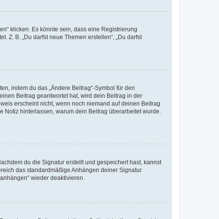
n“ klicken. Es könnte sein, dass eine Registrierung
t. Z. B. „Du darfst neue Themen erstellen“, „Du darfst
iten, indem du das „Ändere Beitrag“-Symbol für den
inen Beitrag geantwortet hat, wird dein Beitrag in der
nweis erscheint nicht, wenn noch niemand auf deinen Beitrag
ne Notiz hinterlassen, warum dein Beitrag überarbeitet wurde.
chdem du die Signatur erstellt und gespeichert hast, kannst
Bereich das standardmäßige Anhängen deiner Signatur
r anhängen“ wieder deaktivieren.