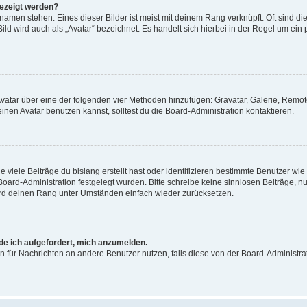
gezeigt werden?
amen stehen. Eines dieser Bilder ist meist mit deinem Rang verknüpft: Oft sind di
ld wird auch als „Avatar“ bezeichnet. Es handelt sich hierbei in der Regel um ein
 Avatar über eine der folgenden vier Methoden hinzufügen: Gravatar, Galerie, Rem
en Avatar benutzen kannst, solltest du die Board-Administration kontaktieren.
viele Beiträge du bislang erstellt hast oder identifizieren bestimmte Benutzer w
 Board-Administration festgelegt wurden. Bitte schreibe keine sinnlosen Beiträge
wird deinen Rang unter Umständen einfach wieder zurücksetzen.
rde ich aufgefordert, mich anzumelden.
ion für Nachrichten an andere Benutzer nutzen, falls diese von der Board-Administ