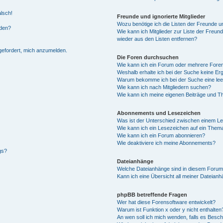
alsch!
Freunde und ignorierte Mitglieder
Wozu benötige ich die Listen der Freunde un
rden?
Wie kann ich Mitglieder zur Liste der Freund
wieder aus den Listen entfernen?
fgefordert, mich anzumelden.
Die Foren durchsuchen
Wie kann ich ein Forum oder mehrere For
Weshalb erhalte ich bei der Suche keine Er
Warum bekomme ich bei der Suche eine lee
Wie kann ich nach Mitgliedern suchen?
Wie kann ich meine eigenen Beiträge und T
Abonnements und Lesezeichen
Was ist der Unterschied zwischen einem L
Wie kann ich ein Lesezeichen auf ein Them
Wie kann ich ein Forum abonnieren?
Wie deaktiviere ich meine Abonnements?
gs?
Dateianhänge
Welche Dateianhänge sind in diesem Forum
Kann ich eine Übersicht all meiner Dateian
phpBB betreffende Fragen
Wer hat diese Forensoftware entwickelt?
Warum ist Funktion x oder y nicht enthalten
An wen soll ich mich wenden, falls es Besc