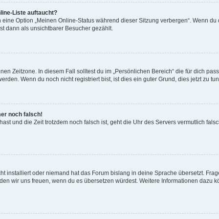
ine-Liste auftaucht?
n eine Option „Meinen Online-Status während dieser Sitzung verbergen“. Wenn du d
st dann als unsichtbarer Besucher gezählt.
en Zeitzone. In diesem Fall solltest du im „Persönlichen Bereich“ die für dich passe
den. Wenn du noch nicht registriert bist, ist dies ein guter Grund, dies jetzt zu tun
mer noch falsch!
t hast und die Zeit trotzdem noch falsch ist, geht die Uhr des Servers vermutlich fal
t installiert oder niemand hat das Forum bislang in deine Sprache übersetzt. Frag
, würden wir uns freuen, wenn du es übersetzen würdest. Weitere Informationen dazu