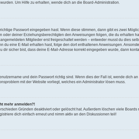
 wurden. Um Hilfe zu erhalten, wende dich an die Board-Administration.
 richtige Passwort eingegeben hast. Wenn diese stimmen, dann gibt es zwei Mögl
tern oder deiner Erziehungsberechtigten den Anweisungen folgen, die du erhalten ha
u angemeldeten Mitglieder erst freigeschaltet werden – entweder musst du dies selbs
. Wenn du eine E-Mail erhalten hast, folge den dort enthaltenen Anweisungen. Ansons
 dir sicher bist, dass deine E-Mail-Adresse korrekt eingegeben wurde, dann kontak
Benutzername und dein Passwort richtig sind. Wenn dies der Fall ist, wende dich a
ionsproblem mit der Website vorliegt, welches ein Administrator lösen muss.
icht mehr anmelden?!
erschieden Gründen deaktiviert oder gelöscht hat. Außerdem löschen viele Boards r
triere dich einfach erneut und nimm aktiv an den Diskussionen teil!