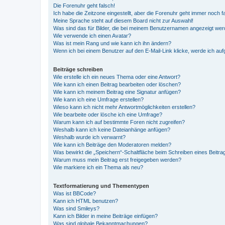
Die Forenuhr geht falsch!
Ich habe die Zeitzone eingestellt, aber die Forenuhr geht immer noch f
Meine Sprache steht auf diesem Board nicht zur Auswahl!
Was sind das für Bilder, die bei meinem Benutzernamen angezeigt we
Wie verwende ich einen Avatar?
Was ist mein Rang und wie kann ich ihn ändern?
Wenn ich bei einem Benutzer auf den E-Mail-Link klicke, werde ich au
Beiträge schreiben
Wie erstelle ich ein neues Thema oder eine Antwort?
Wie kann ich einen Beitrag bearbeiten oder löschen?
Wie kann ich meinem Beitrag eine Signatur anfügen?
Wie kann ich eine Umfrage erstellen?
Wieso kann ich nicht mehr Antwortmöglichkeiten erstellen?
Wie bearbeite oder lösche ich eine Umfrage?
Warum kann ich auf bestimmte Foren nicht zugreifen?
Weshalb kann ich keine Dateianhänge anfügen?
Weshalb wurde ich verwarnt?
Wie kann ich Beiträge den Moderatoren melden?
Was bewirkt die „Speichern“-Schaltfläche beim Schreiben eines Beitra
Warum muss mein Beitrag erst freigegeben werden?
Wie markiere ich ein Thema als neu?
Textformatierung und Thementypen
Was ist BBCode?
Kann ich HTML benutzen?
Was sind Smileys?
Kann ich Bilder in meine Beiträge einfügen?
Was sind globale Bekanntmachungen?