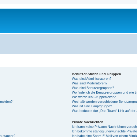
Benutzer-Stufen und Gruppen
Was sind Administratoren?
Was sind Moderatoren?
Was sind Benutzergruppen?
Wo finde ich die Benutzergruppen und wie tr
Wie werde ich Gruppenleiter?
anmelden?!
Weshalb werden verschiedene Benutzergrupp
Was ist eine Hauptgruppe?
Was bedeutet der „Das Team“-Link auf der S
Private Nachrichten
Ich kann keine Privaten Nachrichten versch
Ich bekomme ständig unerwünschte Private
auftaucht?
Ich habe eine Spam-E-Mail von einem Mitgli