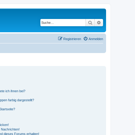
Suche
Erweiterte Suche
Registrieren
Anmelden
ete ich ihnen bei?
en farbig dargestellt?
tartseite?
icken!
 Nachrichten!
ed dieses Forums erhalten!