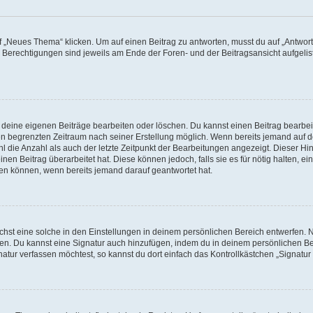
„Neues Thema“ klicken. Um auf einen Beitrag zu antworten, musst du auf „Antworte
e Berechtigungen sind jeweils am Ende der Foren- und der Beitragsansicht aufgeliste
r deine eigenen Beiträge bearbeiten oder löschen. Du kannst einen Beitrag bearbe
inen begrenzten Zeitraum nach seiner Erstellung möglich. Wenn bereits jemand auf de
 die Anzahl als auch der letzte Zeitpunkt der Bearbeitungen angezeigt. Dieser Hi
en Beitrag überarbeitet hat. Diese können jedoch, falls sie es für nötig halten, ei
hen können, wenn bereits jemand darauf geantwortet hat.
st eine solche in den Einstellungen in deinem persönlichen Bereich entwerfen. Na
eren. Du kannst eine Signatur auch hinzufügen, indem du in deinem persönlichen 
atur verfassen möchtest, so kannst du dort einfach das Kontrollkästchen „Signatu